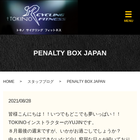
メ
MENU
PENALTY BOX JAPAN
HOME
スタッフブログ
PENALTY BOX JAPAN
2021/08/28
皆様こんにちは！！いつでもどこでも夢いっぱい！！
TOKINOインストラクターのYUJINです。
８月最後の週末ですが、いかがお過ごしでしょうか？
中々お出掛けができないなど少し窮屈な日々が続いており