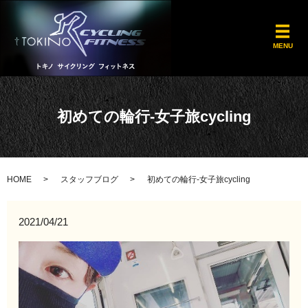
メ
MENU
初めての輪行-女子旅cycling
HOME
スタッフブログ
初めての輪行-女子旅cycling
2021/04/21