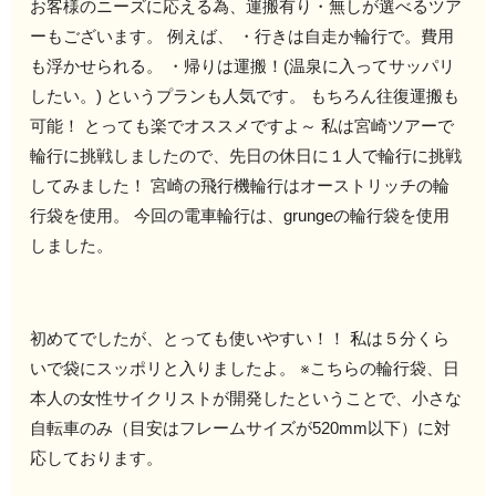
お客様のニーズに応える為、運搬有り・無しが選べるツア
ーもございます。 例えば、 ・行きは自走か輪行で。費用
も浮かせられる。 ・帰りは運搬！(温泉に入ってサッパリ
したい。) というプランも人気です。 もちろん往復運搬も
可能！ とっても楽でオススメですよ～ 私は宮崎ツアーで
輪行に挑戦しましたので、先日の休日に１人で輪行に挑戦
してみました！ 宮崎の飛行機輪行はオーストリッチの輪
行袋を使用。 今回の電車輪行は、grungeの輪行袋を使用
しました。
初めてでしたが、とっても使いやすい！！ 私は５分くら
いで袋にスッポリと入りましたよ。 ※こちらの輪行袋、日
本人の女性サイクリストが開発したということで、小さな
自転車のみ（目安はフレームサイズが520mm以下）に対
応しております。