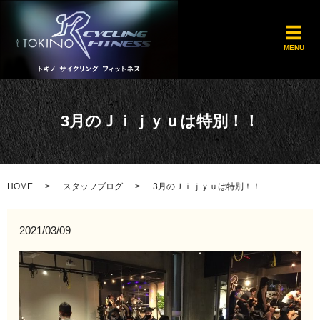
メ
MENU
3月のＪｉｊｙｕは特別！！
HOME
スタッフブログ
3月のＪｉｊｙｕは特別！！
2021/03/09